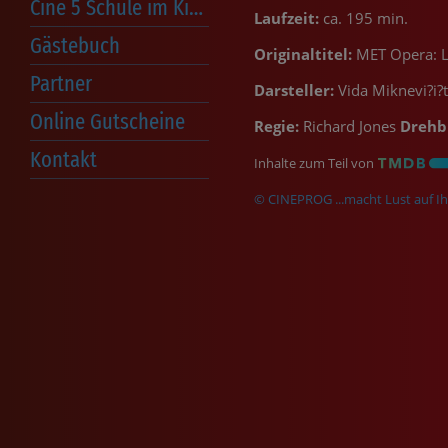
Cine 5 Schule im Kino
Laufzeit:
ca. 195 min.
Gästebuch
Originaltitel:
MET Opera: La
Partner
Darsteller:
Vida Miknevi?i?
Online Gutscheine
Regie:
Richard Jones
Drehb
Kontakt
Inhalte zum Teil von
© CINEPROG ...macht Lust auf Ih