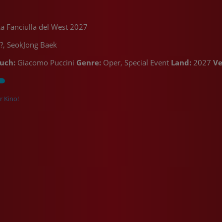
 Fanciulla del West 2027
t?, SeokJong Baek
uch:
Giacomo Puccini
Genre:
Oper, Special Event
Land:
2027
Ve
r Kino!