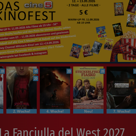
2D
3D
2D
2D
2
2D
2. Woche!
4. Woche!
Neu!
7. Woche!
La Fanciulla del West 2027