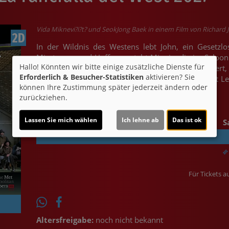
Vida Miknevi?i?t? und SeokJong Baek in einem Film von Richard 
2D
In der Wildnis des Westens lebt John, ein Gesetzl
Misstrauen und Hoffnung steht Minnie, die im Saloo
Hallo! Könnten wir bitte einige zusätzliche Dienste für
ein drohender Überfall die Gemeinschaft erschüttert
Erforderlich & Besucher-Statistiken
aktivieren? Sie
ordnen. Puccinis „La Fanciulla Del West“ verdichtet 
können Ihre Zustimmung später jederzeit ändern oder
Metropolitan Opera New York.
zurückziehen.
Lassen Sie mich wählen
Ich lehne ab
Das ist ok
S
Für Tickets au
Altersfreigabe:
noch nicht bekannt