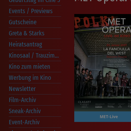
Kindergeburtstag
Events / Previews
Familientage
MET 2026/2027
Erster Kinobesuch
Best of Cinema
Best of
Augenschmaus
Cine 5 Gold Kino Cafe
Gutscheine
Greta & Starks
Heiratsantrag
Kinosaal / Trauzimmer
Kino zum mieten
Werbung im Kino
Newsletter
Film-Archiv
Sneak-Archiv
MET-Live
Event-Archiv