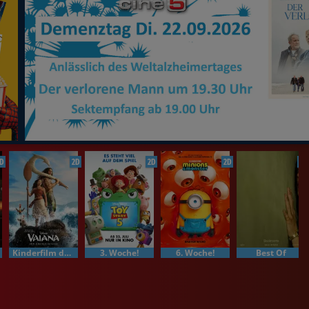
D
2D
2D
2D
2D
Kinderfilm der Woche
3. Woche!
6. Woche!
Best Of