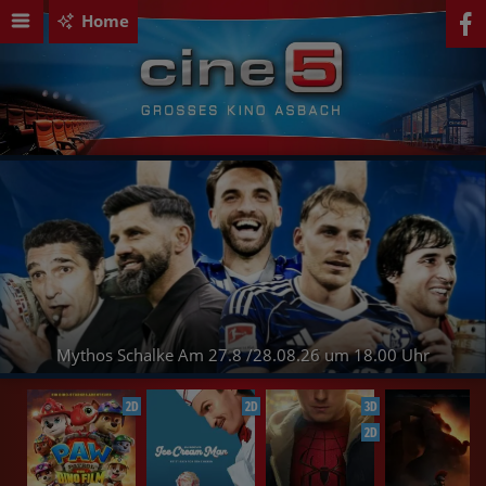
Home
Mythos Schalke Am 27.8 /28.08.26 um 18.00 Uhr
2D
2D
3D
2D