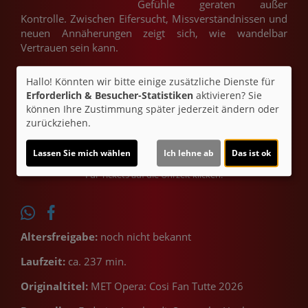
Gefühle geraten außer
Kontrolle. Zwischen Eifersucht, Missverständnissen und
neuen Annäherungen zeigt sich, wie wandelbar
Vertrauen sein kann.
Hallo! Könnten wir bitte einige zusätzliche Dienste für
Sa 03.10.
Erforderlich & Besucher-Statistiken
aktivieren? Sie
können Ihre Zustimmung später jederzeit ändern oder
2D
zurückziehen.
19:00
Lassen Sie mich wählen
Ich lehne ab
Das ist ok
Für Tickets auf die Uhrzeit klicken.
Altersfreigabe:
noch nicht bekannt
Laufzeit:
ca. 237 min.
Originaltitel:
MET Opera: Cosi Fan Tutte 2026