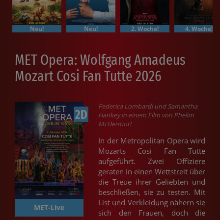
Neu!
Neu!
2. Woche!
4. Woche!
MET Opera: Wolfgang Amadeus
Mozart Cosi Fan Tutte 2026
Federica Lombardi und Samantha
2D
Hankey in einem Film von Phelim
McDermott
In der Metropolitan Opera wird
Mozarts Cosi Fan Tutte
aufgeführt. Zwei Offiziere
geraten in einen Wettstreit über
die Treue ihrer Geliebten und
beschließen, sie zu testen. Mit
List und Verkleidung nähern sie
MET-Live
sich den Frauen, doch die