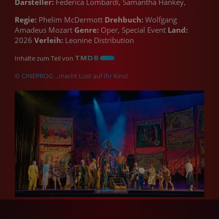
Darsteller:
Federica Lombardi, Samantha Hankey,
Regie:
Phelim McDermott
Drehbuch:
Wolfgang
Amadeus Mozart
Genre:
Oper, Special Event
Land:
2026
Verleih:
Leonine Distribution
Inhalte zum Teil von
© CINEPROG ...macht Lust auf Ihr Kino!