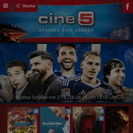
Home
Mythos Schalke Am 27.8 /28.08.26 um 18.00 Uhr
2D
2D
3D
2D