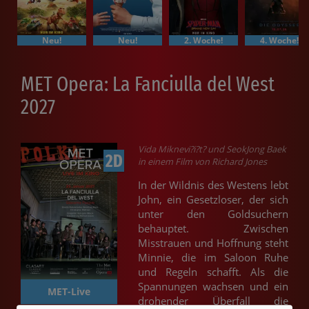
Neu!
Neu!
2. Woche!
4. Woche!
MET Opera: La Fanciulla del West
2027
Vida Miknevi?i?t? und SeokJong Baek
2D
in einem Film von Richard Jones
In der Wildnis des Westens lebt
John, ein Gesetzloser, der sich
unter den Goldsuchern
behauptet. Zwischen
Misstrauen und Hoffnung steht
Minnie, die im Saloon Ruhe
und Regeln schafft. Als die
Spannungen wachsen und ein
MET-Live
drohender Überfall die