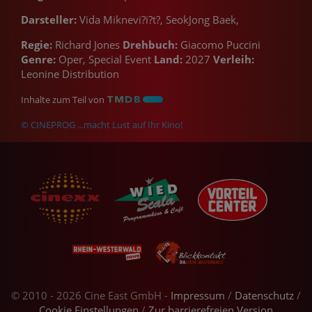
Darsteller:
Vida Miknevi?i?t?, SeokJong Baek,
Regie:
Richard Jones
Drehbuch:
Giacomo Puccini
Genre:
Oper, Special Event
Land:
2027
Verleih:
Leonine Distribution
Inhalte zum Teil von
© CINEPROG ...macht Lust auf Ihr Kino!
© 2010 - 2026 Cine East GmbH -
Impressum
/
Datenschutz
/
Cookie Einstellungen
/
Zur barrierefreien Version