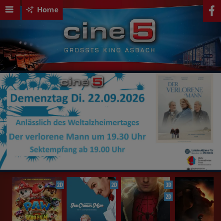
Home
2D
2D
3D
2D