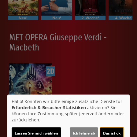
Neu!
Neu!
2. Woche!
4. Woche!
MET OPERA Giuseppe Verdi -
Macbeth
2D
Hallo! Könnten wir bitte einige zusätzliche Dienste für
Erforderlich & Besucher-Statistiken
aktivieren? Sie
können Ihre Zustimmung später jederzeit ändern oder
zurückziehen.
MET-Live
Lassen Sie mich wählen
Ich lehne ab
Das ist ok