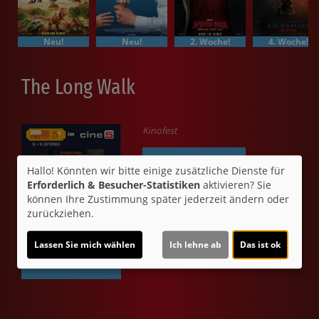
Neu!
Neu!
2. Woche!
4. Woche!
The Long Walk
Kinofest
Ticket-Alarm
Hallo! Könnten wir bitte einige zusätzliche Dienste für
Erforderlich & Besucher-Statistiken
aktivieren? Sie
können Ihre Zustimmung später jederzeit ändern oder
zurückziehen.
Lassen Sie mich wählen
Ich lehne ab
Das ist ok