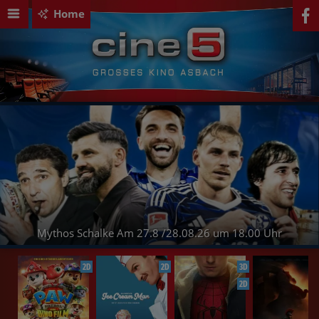
Home
Mythos Schalke Am 27.8 /28.08.26 um 18.00 Uhr
2D
2D
3D
2D