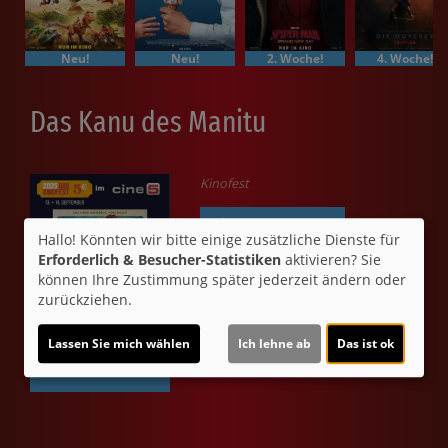
Neu!
Neu!
2. Woche!
4. Woche!
Das Kanu des Manitu
Kinofest
Ticket-Alarm
Hallo! Könnten wir bitte einige zusätzliche Dienste für
Erforderlich & Besucher-Statistiken
aktivieren? Sie
können Ihre Zustimmung später jederzeit ändern oder
zurückziehen.
Lassen Sie mich wählen
Ich lehne ab
Das ist ok