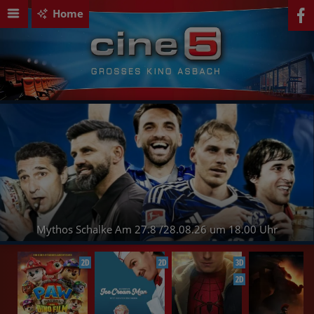
Home
Mythos Schalke Am 27.8 /28.08.26 um 18.00 Uhr
2D
2D
3D
2D