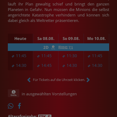
läuft ihr Plan gewaltig schief und bringt den ganzen
Planeten in Gefahr. Nun müssen die Minions die selbst
angerichtete Katastrophe verhindern und können sich
dabei gleich als Weltretter präsentieren.
Heute
Sa 08.08.
So 09.08.
Mo 10.08.
D
2D
11:45
11:45
11:30
11:45
14:30
14:45
14:30
14:30
Für Tickets auf die Uhrzeit klicken.
in ausgewählten Vorstellungen
Altersfreigabe: