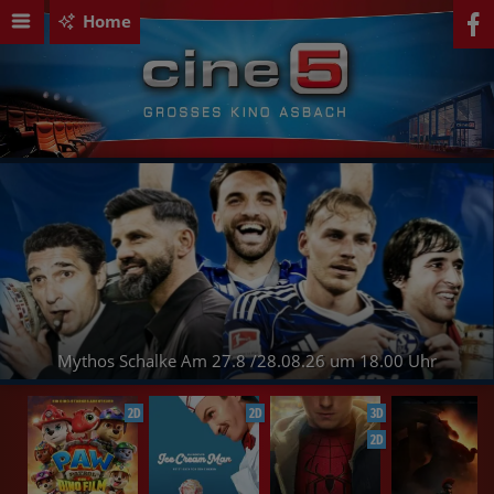
Home
Mythos Schalke Am 27.8 /28.08.26 um 18.00 Uhr
2D
2D
3D
2D