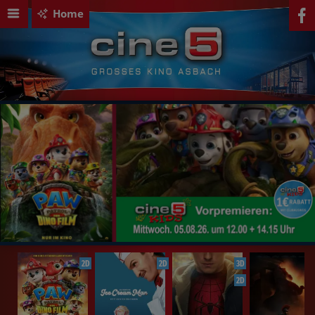
Home
2D
2D
3D
2D