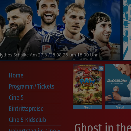
ythos Schalke Am 27.8 /28.08.26 um 18.00 Uhr
2D
Home
Programm/Tickets
Komplettes Programm
Kinovino
Cine 5 Lady
Weltdemenztag
Best Of
Augenschmaus
Stefan Erdmann
Met-Live
Kinderfilm der Woche
Mein erster Kinobesuch
Cine 5
Unsere Öffnungszeiten
Unsere Säle
Technik
FSK Muttizettel
Werbung
Hausordnung
Mediadaten
Cinfinity
Eintrittspreise
Neu!
Neu!
Cine 5 Kidsclub
Ghost in the
Geburtstag im Cine 5