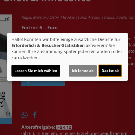
Regie: Mamoru Oshii. Mit Akio tsuka, Atsuko Tanaka, Koichi Ya
Eintritt 6 .- Euro
Im Jahr 2032 verschwimmen die Grenzen zwischen 
Hallo! Könnten wir bitte einige zusätzliche Dienste für
menschliche Merkmale, existieren. Die Ermittler Bat
Erforderlich & Besucher-Statistiken
aktivieren? Sie
Während Togusa größtenteils menschlich ist, ist Bat
können Ihre Zustimmung später jederzeit ändern oder
weibliche Puppen. Mit Hilfe des Hackers Kim finden 
zurückziehen.
Puppen transferiert hat. Bato erhält Unterstützung vo
Lassen Sie mich wählen
Ich lehne ab
Das ist ok
Ticket-Alarm
Altersfreigabe:
(ab 6 J. in Begleitung eines Erziehungsbeauftragten)