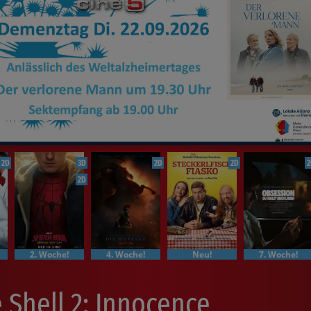
2D
3D
2D
2D
2
2D
2. Woche!
4. Woche!
Neu!
7. Woche!
 Shell 2: Innocence