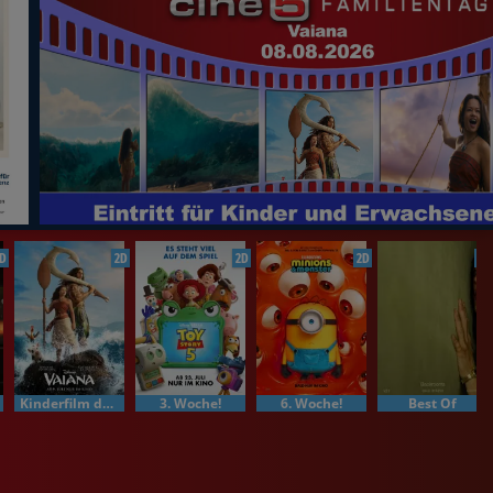
D
2D
2D
2D
2D
Kinderfilm der Woche
3. Woche!
6. Woche!
Best Of