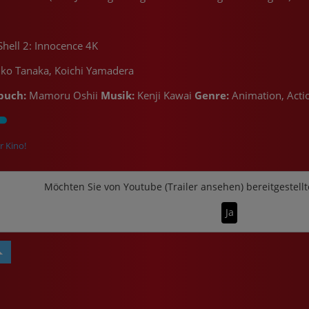
Shell 2: Innocence 4K
uko Tanaka, Koichi Yamadera
buch:
Mamoru Oshii
Musik:
Kenji Kawai
Genre:
Animation, Acti
r Kino!
Möchten Sie von
Youtube (Trailer ansehen)
bereitgestellt
Ja