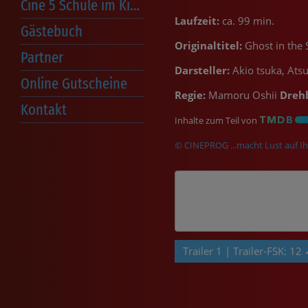
Cine 5 Schule im Kino
Laufzeit:
ca. 99 min.
Gästebuch
Originaltitel:
Ghost in the 
Partner
Darsteller:
Akio tsuka, Ats
Online Gutscheine
Regie:
Mamoru Oshii
Dreh
Kontakt
Inhalte zum Teil von
© CINEPROG ...macht Lust auf Ih
Trailer 1 | Trailer-FSK: 12