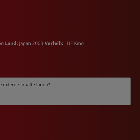
on
Land:
Japan 2003
Verleih:
LUF Kino
e externe Inhalte laden?