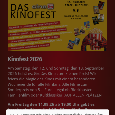
Kinofest 2026
Am Samstag, den 12. und Sonntag, den 13. September
2026 heißt es: Großes Kino zum kleinen Preis! Wir
feiern die Magie des Kinos mit einem besonderen
Wochenende für alle Filmfans: Alle Filme zum
Sonderpreis von 5 .- Euro – egal ob Blockbuster,
Familienfilm oder Kultklassiker. AUF ALLEN PLÄTZEN
Am Freitag den 11.09.26 ab 19.00 Uhr gebt es
bereits ein Warm Up ! Alle Filme für 5 .- Euro
Hallo! Könnten wir bitte einige zusätzliche Dienste für