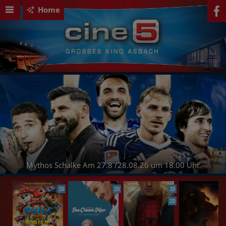
Home
Mythos Schalke Am 27.8 /28.08.26 um 18.00 Uhr
2D
2D
3D
2D