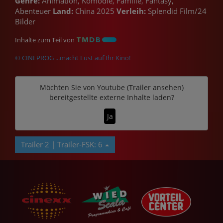
Genre:
Animation, Komödie, Familie, Fantasy,
Abenteuer
Land:
China 2025
Verleih:
Splendid Film/24
Bilder
Inhalte zum Teil von
© CINEPROG ...macht Lust auf Ihr Kino!
Möchten Sie von
Youtube (Trailer ansehen)
bereitgestellte externe Inhalte laden?
Ja
Trailer 2 | Trailer-FSK: 6