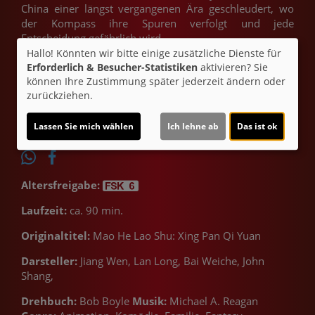
China einer längst vergangenen Ära geschleudert, wo
der Kompass ihre Spuren verfolgt und jede
Entscheidung gefährlich wird.
Hallo! Könnten wir bitte einige zusätzliche Dienste für
Erforderlich & Besucher-Statistiken
aktivieren? Sie
Ticket-Alarm
können Ihre Zustimmung später jederzeit ändern oder
zurückziehen.
Lassen Sie mich wählen
Ich lehne ab
Das ist ok
Altersfreigabe:
Laufzeit:
ca. 90 min.
Originaltitel:
Mao He Lao Shu: Xing Pan Qi Yuan
Darsteller:
Jiang Wen, Lan Long, Bai Weiche, John
Shang,
Drehbuch:
Bob Boyle
Musik:
Michael A. Reagan